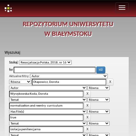
Skip
REPOZYTORIUM UNIWERSYTETU
navigation
W BIAŁYMSTOKU
Wyszukaj
Szukaj:
for
Aktualne filtry: