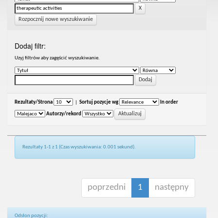
Rozpocznij nowe wyszukiwanie
Dodaj filtr:
Uzyj filtrów aby zagęścić wyszukiwanie.
Rezultaty/Strona
|
Sortuj pozycje wg
In order
Autorzy/rekord
Rezultaty 1-1 z 1 (Czas wyszukiwania: 0.001 sekund).
poprzedni
1
następny
Odsłon pozycji: