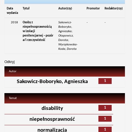
Data
Tytuł
Autor(rzy)
Promotor
Redaktor(rzy)
wydania
2018
Osoby z
Sakowicz-
-
-
niepełnosprawnością
Boboryko,
w izolacji
Agnieszka;
penitencjarnej – pozór
Otapowicz,
a/i rzeczywistość
Dorota;
Wyrzykowska-
Koda, Dorota
Odkryj
Autor
1
Sakowicz-Boboryko, Agnieszka
Temat
1
disability
1
niepełnosprawność
1
normalizacja