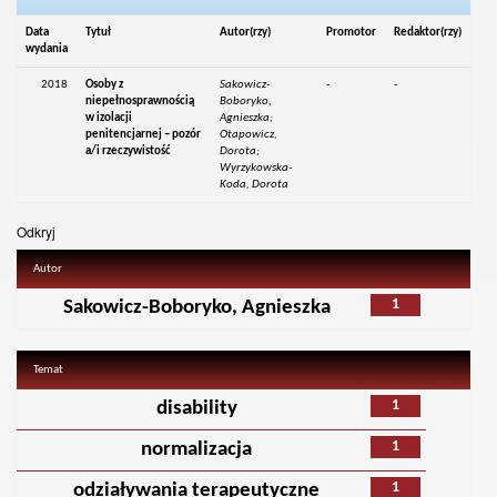
Data
Tytuł
Autor(rzy)
Promotor
Redaktor(rzy)
wydania
2018
Osoby z
Sakowicz-
-
-
niepełnosprawnością
Boboryko,
w izolacji
Agnieszka;
penitencjarnej – pozór
Otapowicz,
a/i rzeczywistość
Dorota;
Wyrzykowska-
Koda, Dorota
Odkryj
Autor
1
Sakowicz-Boboryko, Agnieszka
Temat
1
disability
1
normalizacja
1
odziaływania terapeutyczne