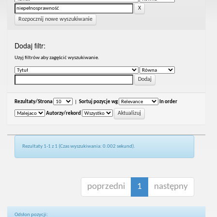
Rozpocznij nowe wyszukiwanie
Dodaj filtr:
Uzyj filtrów aby zagęścić wyszukiwanie.
Rezultaty/Strona
|
Sortuj pozycje wg
In order
Autorzy/rekord
Rezultaty 1-1 z 1 (Czas wyszukiwania: 0.002 sekund).
poprzedni
1
następny
Odsłon pozycji: