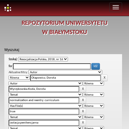
Skip
REPOZYTORIUM UNIWERSYTETU
navigation
W BIAŁYMSTOKU
Wyszukaj
Szukaj:
for
Aktualne filtry: