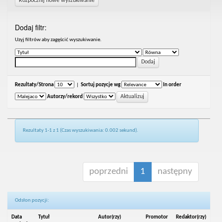
Rozpocznij nowe wyszukiwanie
Dodaj filtr:
Uzyj filtrów aby zagęścić wyszukiwanie.
Rezultaty/Strona
|
Sortuj pozycje wg
In order
Autorzy/rekord
Rezultaty 1-1 z 1 (Czas wyszukiwania: 0.002 sekund).
poprzedni
1
następny
Odsłon pozycji:
Data
Tytuł
Autor(rzy)
Promotor
Redaktor(rzy)