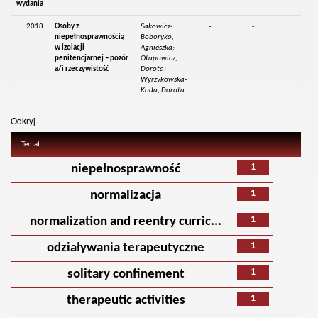
wydania
2018
Osoby z
Sakowicz-
-
-
niepełnosprawnością
Boboryko,
w izolacji
Agnieszka;
penitencjarnej – pozór
Otapowicz,
a/i rzeczywistość
Dorota;
Wyrzykowska-
Koda, Dorota
Odkryj
Temat
1
niepełnosprawność
1
normalizacja
1
normalization and reentry curric...
1
odziaływania terapeutyczne
1
solitary confinement
1
therapeutic activities