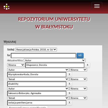
Skip
REPOZYTORIUM UNIWERSYTETU
navigation
W BIAŁYMSTOKU
Wyszukaj
Szukaj:
for
Aktualne filtry: