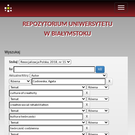
Skip
REPOZYTORIUM UNIWERSYTETU
navigation
W BIAŁYMSTOKU
Wyszukaj
Szukaj:
for
Aktualne filtry: