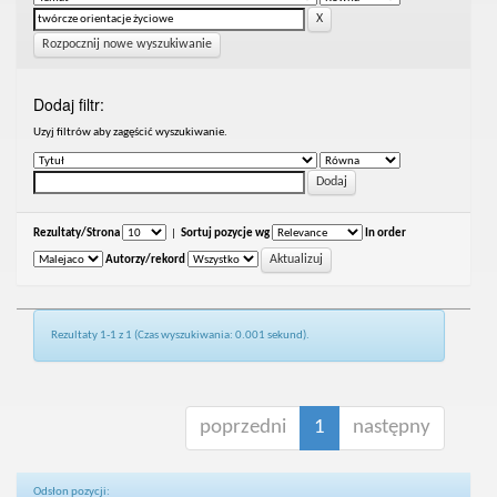
Rozpocznij nowe wyszukiwanie
Dodaj filtr:
Uzyj filtrów aby zagęścić wyszukiwanie.
Rezultaty/Strona
|
Sortuj pozycje wg
In order
Autorzy/rekord
Rezultaty 1-1 z 1 (Czas wyszukiwania: 0.001 sekund).
poprzedni
1
następny
Odsłon pozycji: