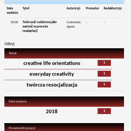
Data
Tytuł
Autor(rzy)
Promotor
Redaktor(rzy)
wydania
2018
Twórczość codzienna jako
Cudowska,
-
-
wartość w procesie
Agata
readaptacji
Odkryj
Temat
1
creative life orientations
1
everyday creativity
1
twórcza resocjalizacja
Data wydania
1
2018
Posiada pliki pozycji