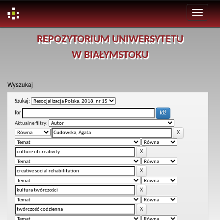
Skip
REPOZYTORIUM UNIWERSYTETU
navigation
W BIAŁYMSTOKU
Wyszukaj
Szukaj:
for
Aktualne filtry: