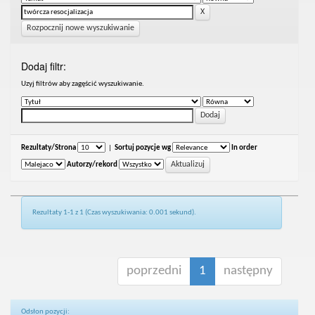
Rozpocznij nowe wyszukiwanie
Dodaj filtr:
Uzyj filtrów aby zagęścić wyszukiwanie.
Rezultaty/Strona
|
Sortuj pozycje wg
In order
Autorzy/rekord
Rezultaty 1-1 z 1 (Czas wyszukiwania: 0.001 sekund).
poprzedni
1
następny
Odsłon pozycji: