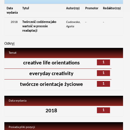
Data
Tytuł
Autor(rzy)
Promotor
Redaktor(rzy)
wydania
2018
Twórczość codzienna jako
Cudowska,
-
-
wartość w procesie
Agata
readaptacji
Odkryj
Temat
1
creative life orientations
1
everyday creativity
1
twórcze orientacje życiowe
Data wydania
1
2018
Posiada pliki pozycji