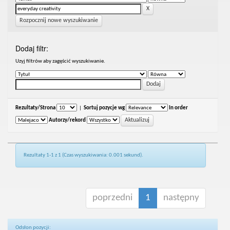
Rozpocznij nowe wyszukiwanie
Dodaj filtr:
Uzyj filtrów aby zagęścić wyszukiwanie.
Rezultaty/Strona
|
Sortuj pozycje wg
In order
Autorzy/rekord
Rezultaty 1-1 z 1 (Czas wyszukiwania: 0.001 sekund).
poprzedni
1
następny
Odsłon pozycji: