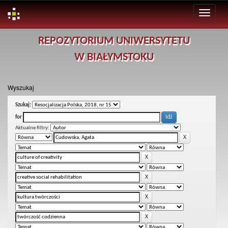
Skip
REPOZYTORIUM UNIWERSYTETU
navigation
W BIAŁYMSTOKU
Wyszukaj
Szukaj:
for
Aktualne filtry: