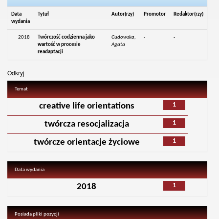
Data
Tytuł
Autor(rzy)
Promotor
Redaktor(rzy)
wydania
2018
Twórczość codzienna jako
Cudowska,
-
-
wartość w procesie
Agata
readaptacji
Odkryj
Temat
1
creative life orientations
1
twórcza resocjalizacja
1
twórcze orientacje życiowe
Data wydania
1
2018
Posiada pliki pozycji