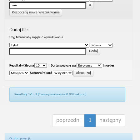
Rozpocznij nowe wyszukiwanie
Dodaj filtr:
Uzyj filtrów aby zagęścić wyszukiwanie.
Rezultaty/Strona
|
Sortuj pozycje wg
In order
Autorzy/rekord
Rezultaty 1-1 z 1 (Czas wyszukiwania: 0.002 sekund).
poprzedni
1
następny
Odsłon pozycji: