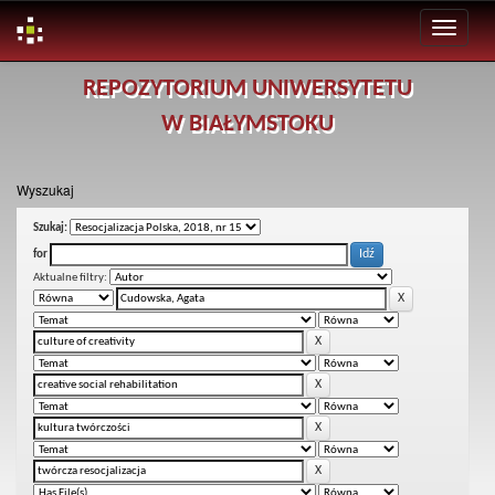
Skip
REPOZYTORIUM UNIWERSYTETU
navigation
W BIAŁYMSTOKU
Wyszukaj
Szukaj:
for
Aktualne filtry: