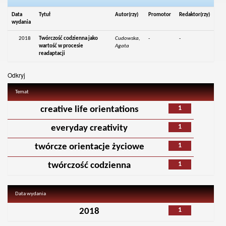
Data
Tytuł
Autor(rzy)
Promotor
Redaktor(rzy)
wydania
2018
Twórczość codzienna jako
Cudowska,
-
-
wartość w procesie
Agata
readaptacji
Odkryj
Temat
1
creative life orientations
1
everyday creativity
1
twórcze orientacje życiowe
1
twórczość codzienna
Data wydania
1
2018