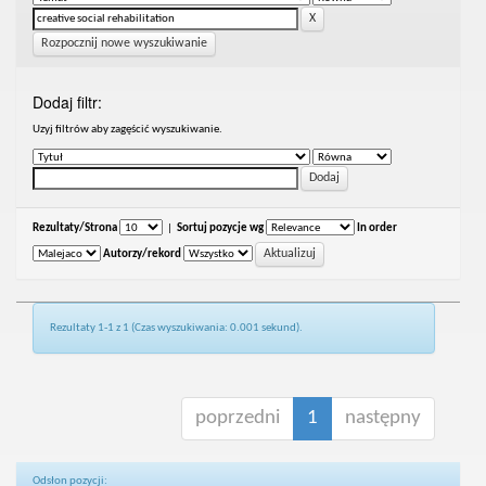
Rozpocznij nowe wyszukiwanie
Dodaj filtr:
Uzyj filtrów aby zagęścić wyszukiwanie.
Rezultaty/Strona
|
Sortuj pozycje wg
In order
Autorzy/rekord
Rezultaty 1-1 z 1 (Czas wyszukiwania: 0.001 sekund).
poprzedni
1
następny
Odsłon pozycji: