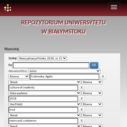
Skip
REPOZYTORIUM UNIWERSYTETU
navigation
W BIAŁYMSTOKU
Wyszukaj
Szukaj:
for
Aktualne filtry: