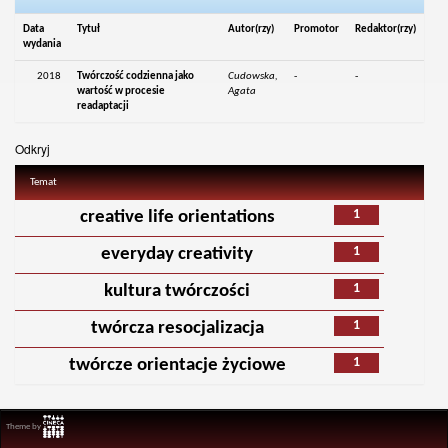
Data
Tytuł
Autor(rzy)
Promotor
Redaktor(rzy)
wydania
2018
Twórczość codzienna jako
Cudowska,
-
-
wartość w procesie
Agata
readaptacji
Odkryj
Temat
1
creative life orientations
1
everyday creativity
1
kultura twórczości
1
twórcza resocjalizacja
1
twórcze orientacje życiowe
Theme by