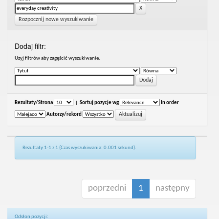
Rozpocznij nowe wyszukiwanie
Dodaj filtr:
Uzyj filtrów aby zagęścić wyszukiwanie.
Rezultaty/Strona
|
Sortuj pozycje wg
In order
Autorzy/rekord
Rezultaty 1-1 z 1 (Czas wyszukiwania: 0.001 sekund).
poprzedni
1
następny
Odsłon pozycji: