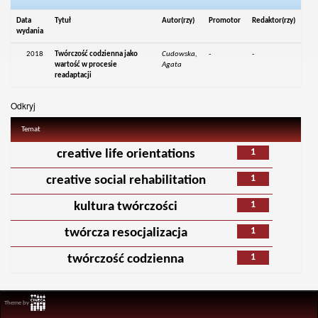
Data
Tytuł
Autor(rzy)
Promotor
Redaktor(rzy)
wydania
2018
Twórczość codzienna jako
Cudowska,
-
-
wartość w procesie
Agata
readaptacji
Odkryj
Temat
1
creative life orientations
1
creative social rehabilitation
1
kultura twórczości
1
twórcza resocjalizacja
1
twórczość codzienna
Theme by