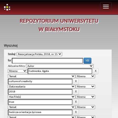
Skip
REPOZYTORIUM UNIWERSYTETU
navigation
W BIAŁYMSTOKU
Wyszukaj
Szukaj:
for
Aktualne filtry: