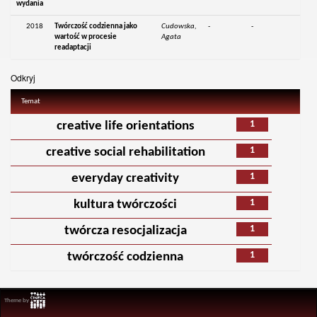
wydania
2018
Twórczość codzienna jako
Cudowska,
-
-
wartość w procesie
Agata
readaptacji
Odkryj
Temat
1
creative life orientations
1
creative social rehabilitation
1
everyday creativity
1
kultura twórczości
1
twórcza resocjalizacja
1
twórczość codzienna
Theme by