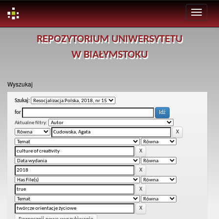
Skip
REPOZYTORIUM UNIWERSYTETU
navigation
W BIAŁYMSTOKU
Wyszukaj
Szukaj:
for
Aktualne filtry: