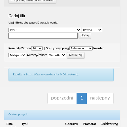
Rozpocznij nowe wyszukiwanie
Dodaj filtr:
Uzyj filtrów aby zagęścić wyszukiwanie.
Rezultaty/Strona
|
Sortuj pozycje wg
In order
Autorzy/rekord
Rezultaty 1-1 z 1 (Czas wyszukiwania: 0.001 sekund).
poprzedni
1
następny
Odsłon pozycji:
Data
Tytuł
Autor(rzy)
Promotor
Redaktor(rzy)