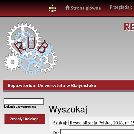
Przeglądaj:
Strona główna
Skip
R
navigation
Repozytorium Uniwersytetu w Białymstoku
Wyszukaj
Szukanie zaawansowane
Zespoły i Kolekcje
Szukaj:
for