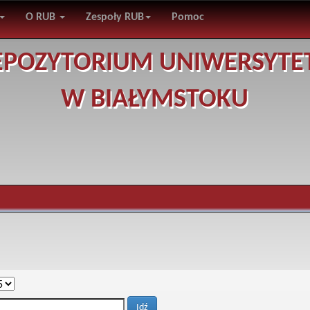
O RUB
Zespoły RUB
Pomoc
EPOZYTORIUM UNIWERSYTE
W BIAŁYMSTOKU