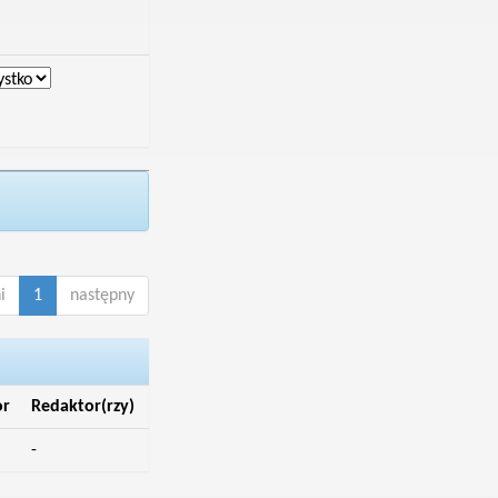
i
1
następny
or
Redaktor(rzy)
-