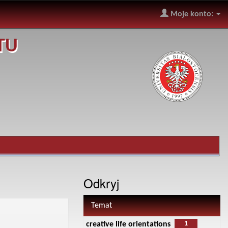
Moje konto:
TU
Odkryj
Temat
1
creative life orientations