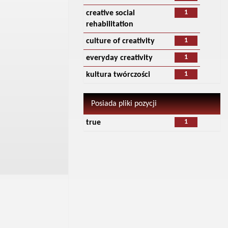
1
creative social
rehabilitation
1
culture of creativity
1
everyday creativity
1
kultura twórczości
Posiada pliki pozycji
1
true