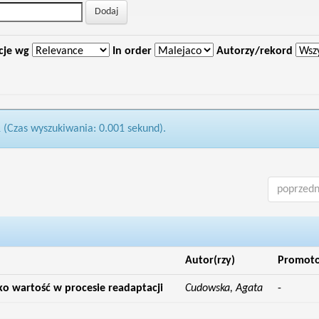
cje wg
In order
Autorzy/rekord
1 (Czas wyszukiwania: 0.001 sekund).
poprzedn
Autor(rzy)
Promot
ko wartość w procesie readaptacji
Cudowska, Agata
-