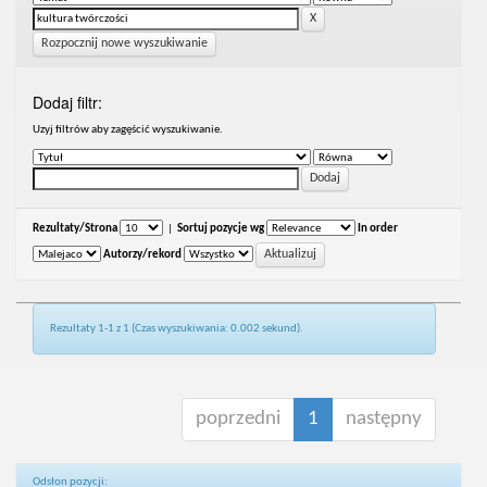
Rozpocznij nowe wyszukiwanie
Dodaj filtr:
Uzyj filtrów aby zagęścić wyszukiwanie.
Rezultaty/Strona
|
Sortuj pozycje wg
In order
Autorzy/rekord
Rezultaty 1-1 z 1 (Czas wyszukiwania: 0.002 sekund).
poprzedni
1
następny
Odsłon pozycji: