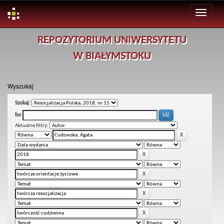
Skip
REPOZYTORIUM UNIWERSYTETU
navigation
W BIAŁYMSTOKU
Wyszukaj
Szukaj:
for
Aktualne filtry: