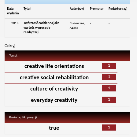
Data
Tytuł
Autor(rzy)
Promotor
Redaktor(rzy)
wydania
2018
Twórczość codzienna jako
Cudowska,
-
-
wartość w procesie
Agata
readaptacji
Odkryj
Temat
1
creative life orientations
1
creative social rehabilitation
1
culture of creativity
1
everyday creativity
Posiada pliki pozycji
1
true