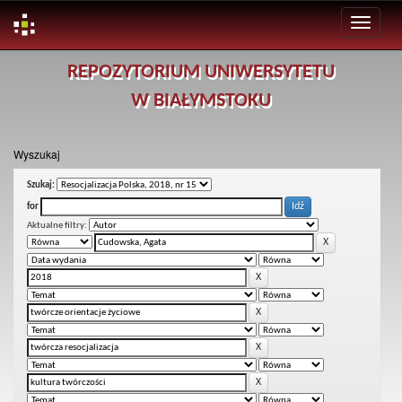
Skip
REPOZYTORIUM UNIWERSYTETU
navigation
W BIAŁYMSTOKU
Wyszukaj
Szukaj:
for
Aktualne filtry: