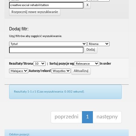
Rozpocznij nowe wyszukiwanie
Dodaj filtr:
Uzyj filtrów aby zagęścić wyszukiwanie.
Rezultaty/Strona
|
Sortuj pozycje wg
In order
Autorzy/rekord
Rezultaty 1-1 z 1 (Czas wyszukiwania: 0.002 sekund).
poprzedni
1
następny
Odsłon pozycji: