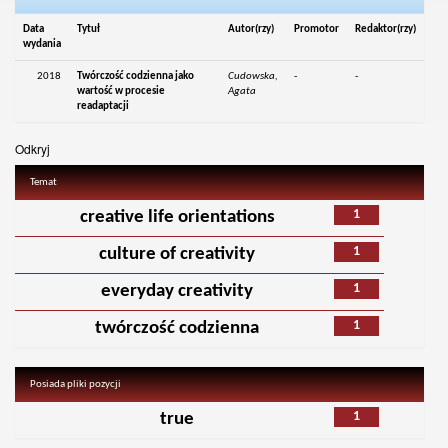
Data
Tytuł
Autor(rzy)
Promotor
Redaktor(rzy)
wydania
2018
Twórczość codzienna jako
Cudowska,
-
-
wartość w procesie
Agata
readaptacji
Odkryj
Temat
1
creative life orientations
1
culture of creativity
1
everyday creativity
1
twórczość codzienna
Posiada pliki pozycji
1
true