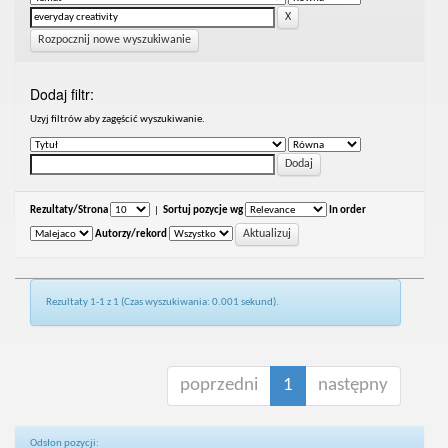
Rozpocznij nowe wyszukiwanie
Dodaj filtr:
Uzyj filtrów aby zagęścić wyszukiwanie.
Rezultaty/Strona
|
Sortuj pozycje wg
In order
Autorzy/rekord
Rezultaty 1-1 z 1 (Czas wyszukiwania: 0.001 sekund).
poprzedni
1
następny
Odsłon pozycji: