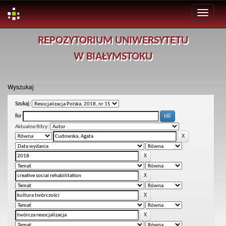
Skip
REPOZYTORIUM UNIWERSYTETU
navigation
W BIAŁYMSTOKU
Wyszukaj
Szukaj:
for
Aktualne filtry: