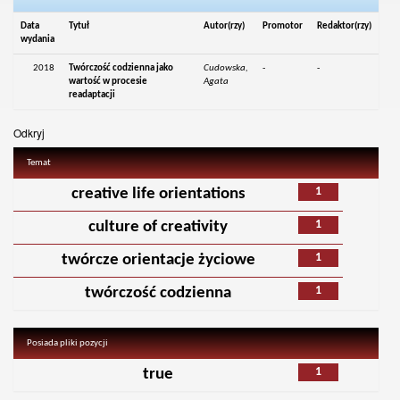
Data
Tytuł
Autor(rzy)
Promotor
Redaktor(rzy)
wydania
2018
Twórczość codzienna jako
Cudowska,
-
-
wartość w procesie
Agata
readaptacji
Odkryj
Temat
1
creative life orientations
1
culture of creativity
1
twórcze orientacje życiowe
1
twórczość codzienna
Posiada pliki pozycji
1
true