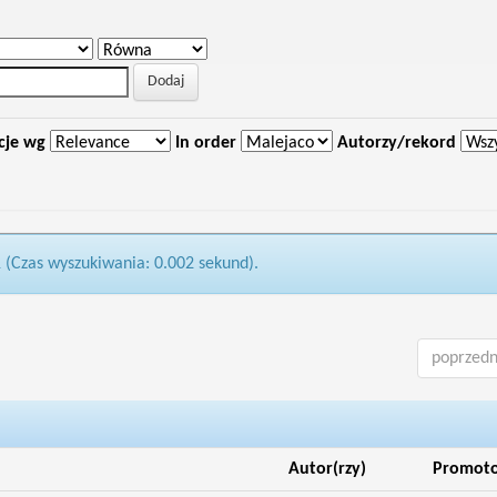
cje wg
In order
Autorzy/rekord
1 (Czas wyszukiwania: 0.002 sekund).
poprzedn
Autor(rzy)
Promot