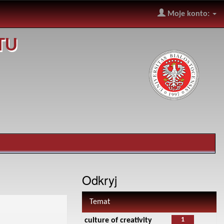
Moje konto:
TU
Odkryj
Temat
1
culture of creativity