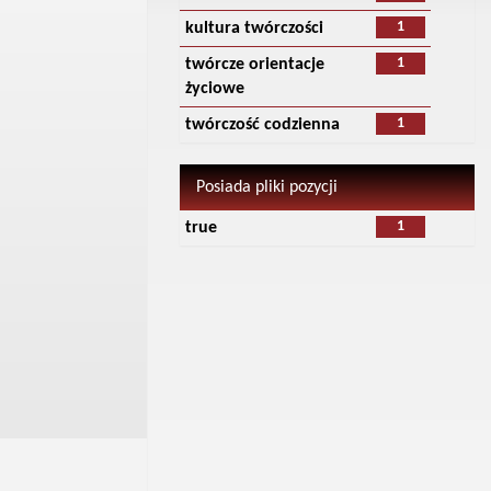
1
kultura twórczości
1
twórcze orientacje
życiowe
1
twórczość codzienna
Posiada pliki pozycji
1
true