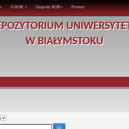
O RUB
Zespoły RUB
Pomoc
EPOZYTORIUM UNIWERSYTE
W BIAŁYMSTOKU