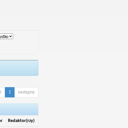
i
1
następny
or
Redaktor(rzy)