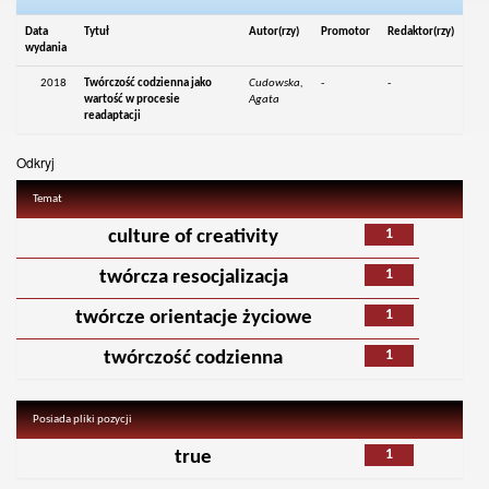
Data
Tytuł
Autor(rzy)
Promotor
Redaktor(rzy)
wydania
2018
Twórczość codzienna jako
Cudowska,
-
-
wartość w procesie
Agata
readaptacji
Odkryj
Temat
1
culture of creativity
1
twórcza resocjalizacja
1
twórcze orientacje życiowe
1
twórczość codzienna
Posiada pliki pozycji
1
true