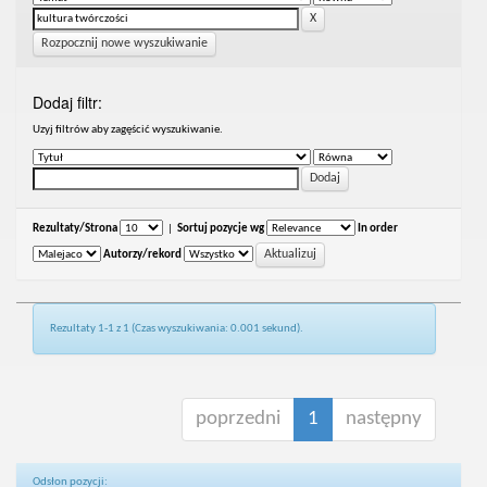
Rozpocznij nowe wyszukiwanie
Dodaj filtr:
Uzyj filtrów aby zagęścić wyszukiwanie.
Rezultaty/Strona
|
Sortuj pozycje wg
In order
Autorzy/rekord
Rezultaty 1-1 z 1 (Czas wyszukiwania: 0.001 sekund).
poprzedni
1
następny
Odsłon pozycji: