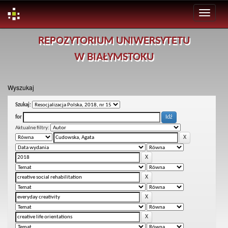
Skip
REPOZYTORIUM UNIWERSYTETU
navigation
W BIAŁYMSTOKU
Wyszukaj
Szukaj:
for
Aktualne filtry: