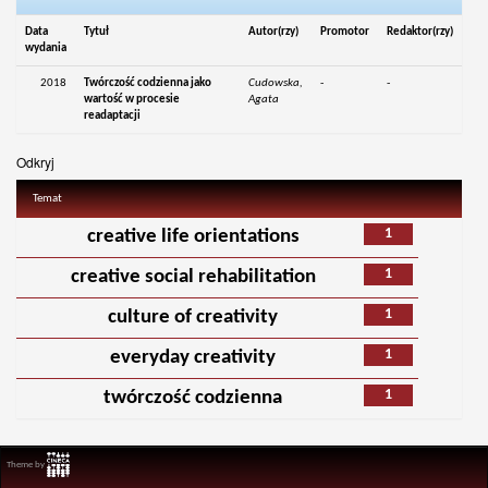
Data
Tytuł
Autor(rzy)
Promotor
Redaktor(rzy)
wydania
2018
Twórczość codzienna jako
Cudowska,
-
-
wartość w procesie
Agata
readaptacji
Odkryj
Temat
1
creative life orientations
1
creative social rehabilitation
1
culture of creativity
1
everyday creativity
1
twórczość codzienna
Theme by