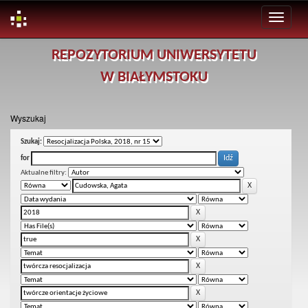
Skip
REPOZYTORIUM UNIWERSYTETU
navigation
W BIAŁYMSTOKU
Wyszukaj
Szukaj:
for
Aktualne filtry: