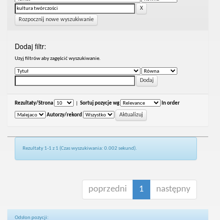
Rozpocznij nowe wyszukiwanie
Dodaj filtr:
Uzyj filtrów aby zagęścić wyszukiwanie.
Rezultaty/Strona
|
Sortuj pozycje wg
In order
Autorzy/rekord
Rezultaty 1-1 z 1 (Czas wyszukiwania: 0.002 sekund).
poprzedni
1
następny
Odsłon pozycji: