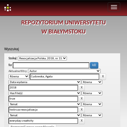
Skip
REPOZYTORIUM UNIWERSYTETU
navigation
W BIAŁYMSTOKU
Wyszukaj
Szukaj:
for
Aktualne filtry: