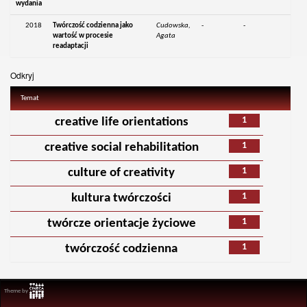
wydania
2018
Twórczość codzienna jako
Cudowska,
-
-
wartość w procesie
Agata
readaptacji
Odkryj
Temat
1
creative life orientations
1
creative social rehabilitation
1
culture of creativity
1
kultura twórczości
1
twórcze orientacje życiowe
1
twórczość codzienna
Theme by