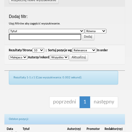
Rozpocznij nowe wyszukiwanie
Dodaj filtr:
Uzyj filtrów aby zagęścić wyszukiwanie.
Rezultaty/Strona
|
Sortuj pozycje wg
In order
Autorzy/rekord
Rezultaty 1-1 z 1 (Czas wyszukiwania: 0.002 sekund).
poprzedni
1
następny
Odsłon pozycji:
Data
Tytuł
Autor(rzy)
Promotor
Redaktor(rzy)