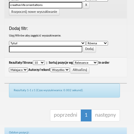
Rozpocznij nowe wyszukiwanie
Dodaj filtr:
Uzyj filtrów aby zagęścić wyszukiwanie.
Rezultaty/Strona
|
Sortuj pozycje wg
In order
Autorzy/rekord
Rezultaty 1-1 z 1 (Czas wyszukiwania: 0.002 sekund).
poprzedni
1
następny
Odsłon pozycji: