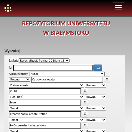
Skip
REPOZYTORIUM UNIWERSYTETU
navigation
W BIAŁYMSTOKU
Wyszukaj
Szukaj:
for
Aktualne filtry: