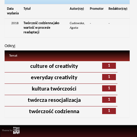
Data
Tytuł
Autor(rzy)
Promotor
Redaktor(rzy)
wydania
2018
Twórczość codzienna jako
Cudowska,
-
-
wartość w procesie
Agata
readaptacji
Odkryj
Temat
1
culture of creativity
1
everyday creativity
1
kultura twórczości
1
twórcza resocjalizacja
1
twórczość codzienna
Theme by