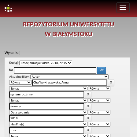
Skip
REPOZYTORIUM UNIWERSYTETU
navigation
W BIAŁYMSTOKU
Wyszukaj
Szukaj:
for
Aktualne filtry: