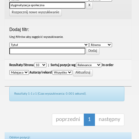
Rozpocznij nowe wyszukiwanie
Dodaj filtr:
Uzyj filtrów aby zagęścić wyszukiwanie.
Rezultaty/Strona
|
Sortuj pozycje wg
In order
Autorzy/rekord
Rezultaty 1-1 z 1 (Czas wyszukiwania: 0.001 sekund).
poprzedni
1
następny
Odsłon pozycji: