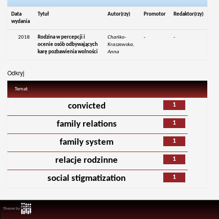
Data
Tytuł
Autor(rzy)
Promotor
Redaktor(rzy)
wydania
2018
Rodzina w percepcji i
Chańko-
-
-
ocenie osób odbywających
Kraszewska,
karę pozbawienia wolności
Anna
Odkryj
Temat
1
convicted
1
family relations
1
family system
1
relacje rodzinne
1
social stigmatization
Theme by