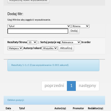
Rozpocznij nowe wyszukiwanie
Dodaj filtr:
Uzyj filtrów aby zagęścić wyszukiwanie.
Rezultaty/Strona
|
Sortuj pozycje wg
In order
Autorzy/rekord
Rezultaty 1-1 z 1 (Czas wyszukiwania: 0.001 sekund).
poprzedni
1
następny
Odsłon pozycji:
Data
Tytuł
Autor(rzy)
Promotor
Redaktor(rzy)