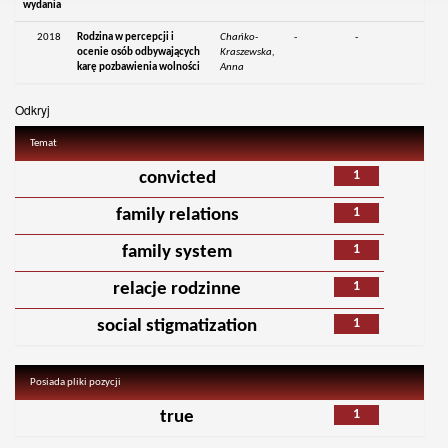
wydania
2018
Rodzina w percepcji i
Chańko-
-
-
ocenie osób odbywających
Kraszewska,
karę pozbawienia wolności
Anna
Odkryj
Temat
1
convicted
1
family relations
1
family system
1
relacje rodzinne
1
social stigmatization
Posiada pliki pozycji
1
true