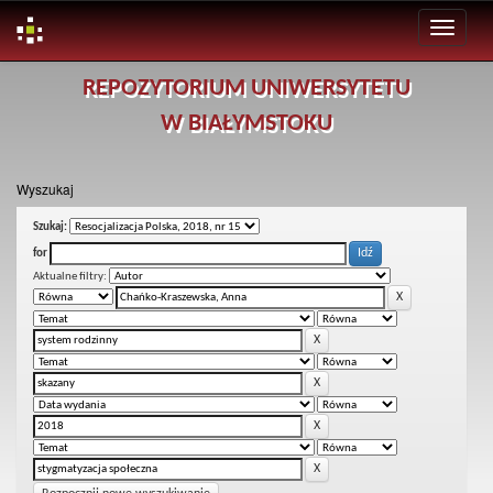
Skip
REPOZYTORIUM UNIWERSYTETU
navigation
W BIAŁYMSTOKU
Wyszukaj
Szukaj:
for
Aktualne filtry: