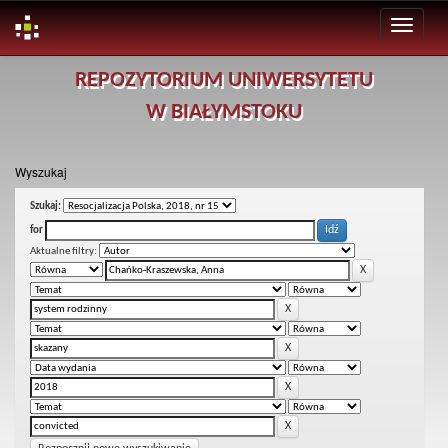
Skip
REPOZYTORIUM UNIWERSYTETU
navigation
W BIAŁYMSTOKU
Wyszukaj
Szukaj:
for
Aktualne filtry: