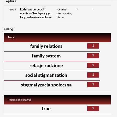
wydania
2018
Rodzina w percepcji i
Chańko-
-
-
ocenie osób odbywających
Kraszewska,
karę pozbawienia wolności
Anna
Odkryj
Temat
1
family relations
1
family system
1
relacje rodzinne
1
social stigmatization
1
stygmatyzacja społeczna
Posiada pliki pozycji
1
true