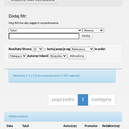
Rozpocznij nowe wyszukiwanie
Dodaj filtr:
Uzyj filtrów aby zagęścić wyszukiwanie.
Rezultaty/Strona
|
Sortuj pozycje wg
In order
Autorzy/rekord
Rezultaty 1-1 z 1 (Czas wyszukiwania: 0.001 sekund).
poprzedni
1
następny
Odsłon pozycji:
Data
Tytuł
Autor(rzy)
Promotor
Redaktor(rzy)