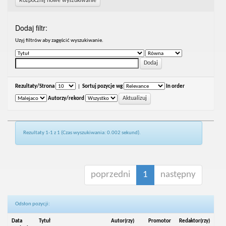
Rozpocznij nowe wyszukiwanie
Dodaj filtr:
Uzyj filtrów aby zagęścić wyszukiwanie.
Rezultaty/Strona
|
Sortuj pozycje wg
In order
Autorzy/rekord
Rezultaty 1-1 z 1 (Czas wyszukiwania: 0.002 sekund).
poprzedni
1
następny
Odsłon pozycji:
Data
Tytuł
Autor(rzy)
Promotor
Redaktor(rzy)