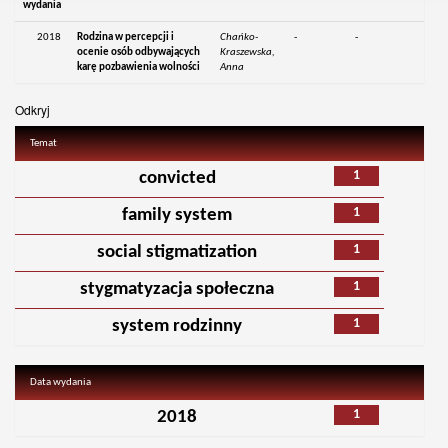
wydania
2018
Rodzina w percepcji i
Chańko-
-
-
ocenie osób odbywających
Kraszewska,
karę pozbawienia wolności
Anna
Odkryj
Temat
1
convicted
1
family system
1
social stigmatization
1
stygmatyzacja społeczna
1
system rodzinny
Data wydania
1
2018