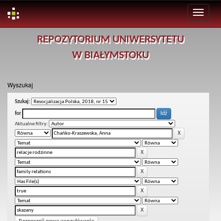
Skip
REPOZYTORIUM UNIWERSYTETU
navigation
W BIAŁYMSTOKU
Wyszukaj
Szukaj:
for
Aktualne filtry: