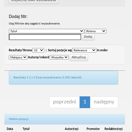
Rozpocznij nowe wyszukiwanie
Dodaj filtr:
Uzyj filtrów aby zagęścić wyszukiwanie.
Rezultaty/Strona
|
Sortuj pozycje wg
In order
Autorzy/rekord
Rezultaty 1-1 z 1 (Czas wyszukiwania: 0.002 sekund).
poprzedni
1
następny
Odsłon pozycji:
Data
Tytuł
Autor(rzy)
Promotor
Redaktor(rzy)