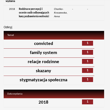
wydania
2018
Rodzina w percepcji i
Chańko-
-
-
ocenie osób odbywających
Kraszewska,
karę pozbawienia wolności
Anna
Odkryj
Temat
1
convicted
1
family system
1
relacje rodzinne
1
skazany
1
stygmatyzacja społeczna
Data wydania
1
2018