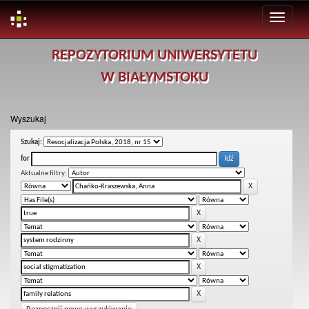
Skip
REPOZYTORIUM UNIWERSYTETU
navigation
W BIAŁYMSTOKU
Wyszukaj
Szukaj:
for
Aktualne filtry: