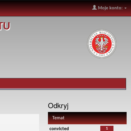
Moje konto:
TU
Odkryj
Temat
1
convicted