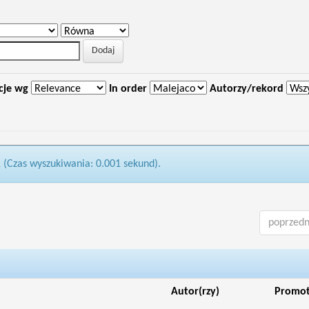
cje wg
In order
Autorzy/rekord
1 (Czas wyszukiwania: 0.001 sekund).
poprzedn
Autor(rzy)
Promo