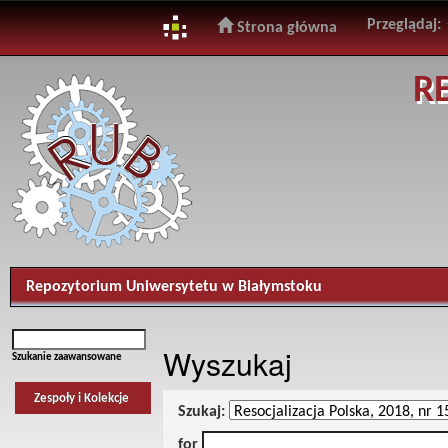
Przeglądaj:
Strona główna
Skip
R
navigation
Repozytorium Uniwersytetu w Białymstoku
Wyszukaj
Szukanie zaawansowane
Zespoły i Kolekcje
Szukaj:
for