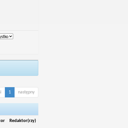
i
1
następny
tor
Redaktor(rzy)