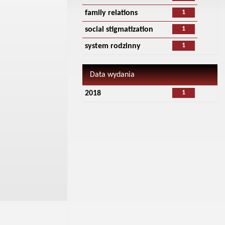
1
family relations
1
social stigmatization
1
system rodzinny
Data wydania
1
2018