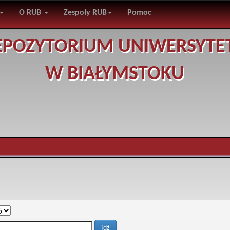
O RUB
Zespoły RUB
Pomoc
EPOZYTORIUM UNIWERSYTE
W BIAŁYMSTOKU