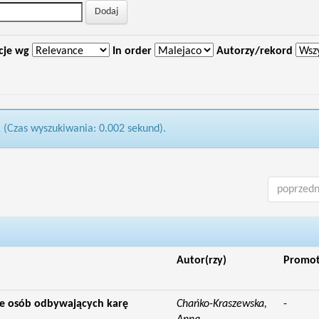
cje wg
In order
Autorzy/rekord
1 (Czas wyszukiwania: 0.002 sekund).
poprzedn
Autor(rzy)
Promo
nie osób odbywających karę
Chańko-Kraszewska,
-