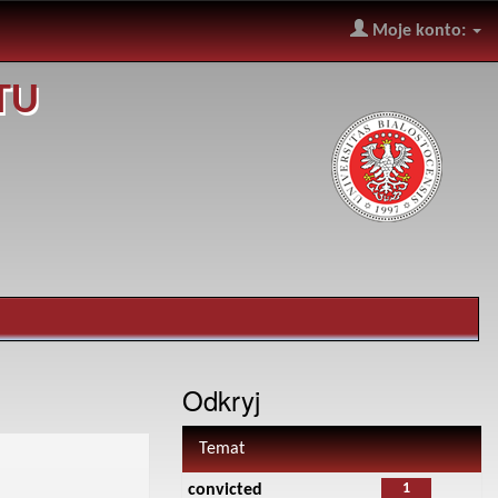
Moje konto:
TU
Odkryj
Temat
1
convicted