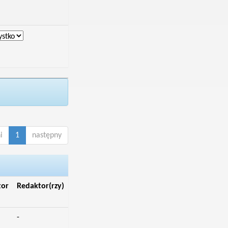
i
1
następny
tor
Redaktor(rzy)
-