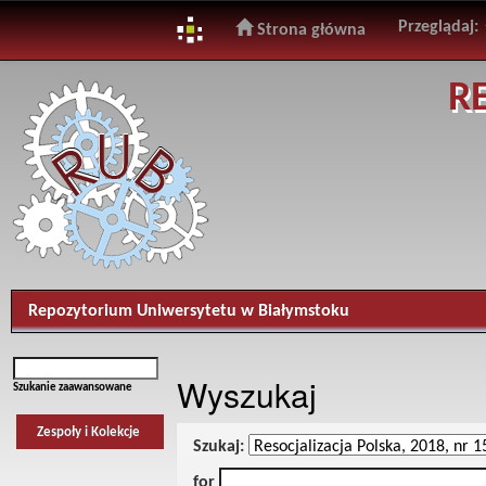
Przeglądaj:
Strona główna
Skip
R
navigation
Repozytorium Uniwersytetu w Białymstoku
Wyszukaj
Szukanie zaawansowane
Zespoły i Kolekcje
Szukaj:
for