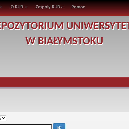
O RUB
Zespoły RUB
Pomoc
EPOZYTORIUM UNIWERSYTE
W BIAŁYMSTOKU