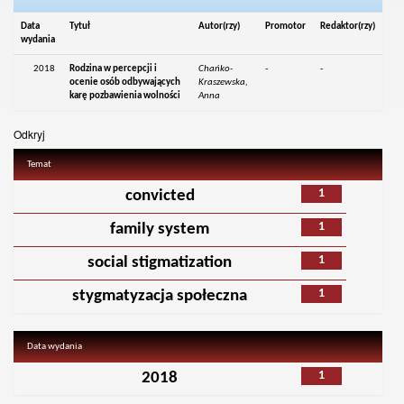
Data
Tytuł
Autor(rzy)
Promotor
Redaktor(rzy)
wydania
2018
Rodzina w percepcji i
Chańko-
-
-
ocenie osób odbywających
Kraszewska,
karę pozbawienia wolności
Anna
Odkryj
Temat
1
convicted
1
family system
1
social stigmatization
1
stygmatyzacja społeczna
Data wydania
1
2018