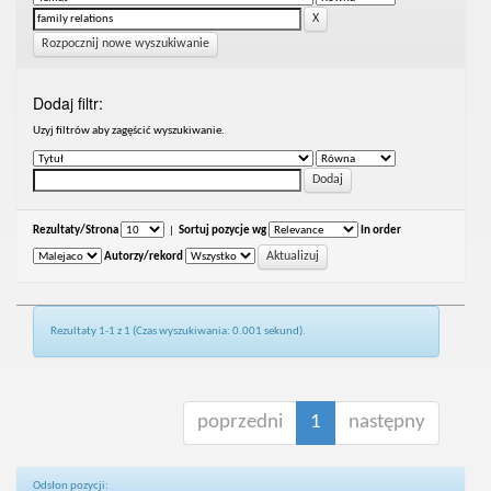
Rozpocznij nowe wyszukiwanie
Dodaj filtr:
Uzyj filtrów aby zagęścić wyszukiwanie.
Rezultaty/Strona
|
Sortuj pozycje wg
In order
Autorzy/rekord
Rezultaty 1-1 z 1 (Czas wyszukiwania: 0.001 sekund).
poprzedni
1
następny
Odsłon pozycji: