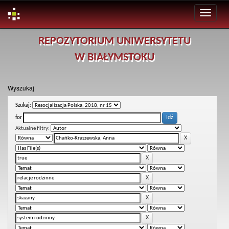
Skip
REPOZYTORIUM UNIWERSYTETU
navigation
W BIAŁYMSTOKU
Wyszukaj
Szukaj:
for
Aktualne filtry: