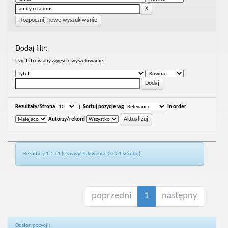
Rozpocznij nowe wyszukiwanie
Dodaj filtr:
Uzyj filtrów aby zagęścić wyszukiwanie.
Rezultaty/Strona
|
Sortuj pozycje wg
In order
Autorzy/rekord
Rezultaty 1-1 z 1 (Czas wyszukiwania: 0.001 sekund).
poprzedni
1
następny
Odsłon pozycji: