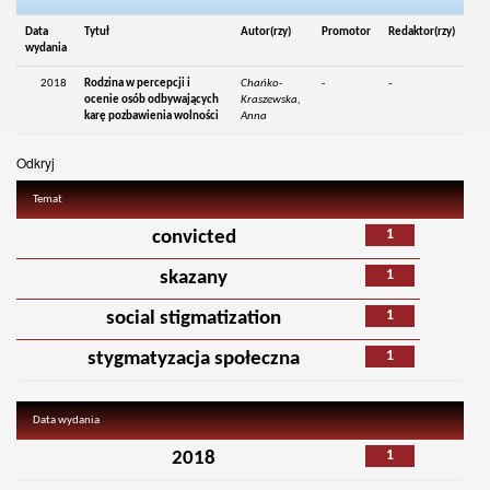
Data
Tytuł
Autor(rzy)
Promotor
Redaktor(rzy)
wydania
2018
Rodzina w percepcji i
Chańko-
-
-
ocenie osób odbywających
Kraszewska,
karę pozbawienia wolności
Anna
Odkryj
Temat
1
convicted
1
skazany
1
social stigmatization
1
stygmatyzacja społeczna
Data wydania
1
2018