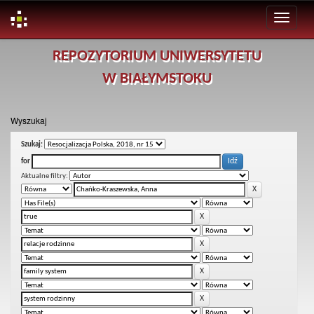
Skip
REPOZYTORIUM UNIWERSYTETU
navigation
W BIAŁYMSTOKU
Wyszukaj
Szukaj:
for
Aktualne filtry: