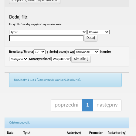
Rozpocznij nowe wyszukiwanie
Dodaj filtr:
Uzyj filtrów aby zagęścić wyszukiwanie.
Rezultaty/Strona
|
Sortuj pozycje wg
In order
Autorzy/rekord
Rezultaty 1-1 z 1 (Czas wyszukiwania: 0.0 sekund).
poprzedni
1
następny
Odsłon pozycji:
Data
Tytuł
Autor(rzy)
Promotor
Redaktor(rzy)