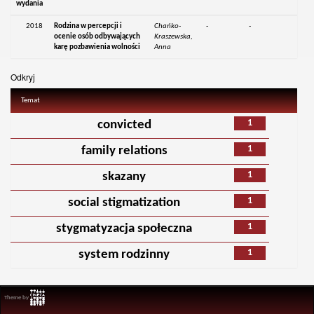
wydania
2018
Rodzina w percepcji i
Chańko-
-
-
ocenie osób odbywających
Kraszewska,
karę pozbawienia wolności
Anna
Odkryj
Temat
1
convicted
1
family relations
1
skazany
1
social stigmatization
1
stygmatyzacja społeczna
1
system rodzinny
Theme by