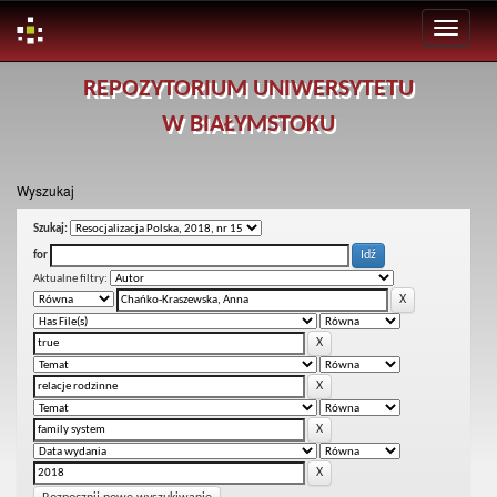
Skip
REPOZYTORIUM UNIWERSYTETU
navigation
W BIAŁYMSTOKU
Wyszukaj
Szukaj:
for
Aktualne filtry: