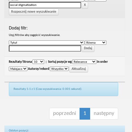
Rozpocznij nowe wyszukiwanie
Dodaj filtr:
Uzyj filtrów aby zagęścić wyszukiwanie.
Rezultaty/Strona
|
Sortuj pozycje wg
In order
Autorzy/rekord
Rezultaty 1-1 z 1 (Czas wyszukiwania: 0.001 sekund).
poprzedni
1
następny
Odsłon pozycji: