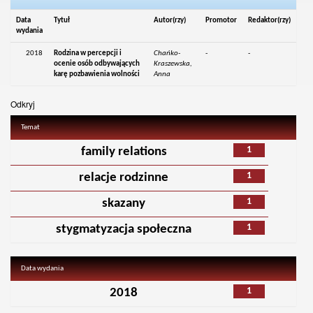
Data
Tytuł
Autor(rzy)
Promotor
Redaktor(rzy)
wydania
2018
Rodzina w percepcji i
Chańko-
-
-
ocenie osób odbywających
Kraszewska,
karę pozbawienia wolności
Anna
Odkryj
Temat
1
family relations
1
relacje rodzinne
1
skazany
1
stygmatyzacja społeczna
Data wydania
1
2018