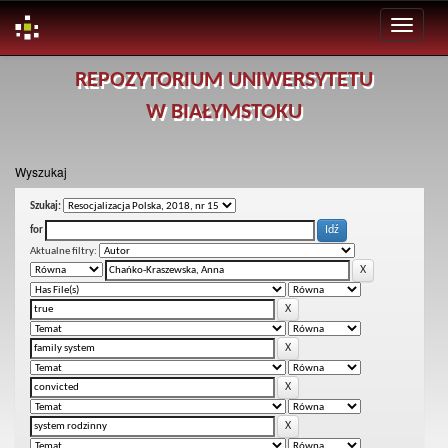
Skip
REPOZYTORIUM UNIWERSYTETU
navigation
W BIAŁYMSTOKU
Wyszukaj
Szukaj:
for
Aktualne filtry: