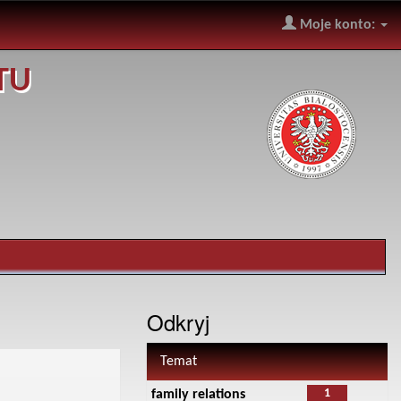
Moje konto:
TU
Odkryj
Temat
1
family relations