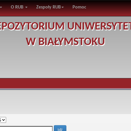
O RUB
Zespoły RUB
Pomoc
EPOZYTORIUM UNIWERSYTE
W BIAŁYMSTOKU