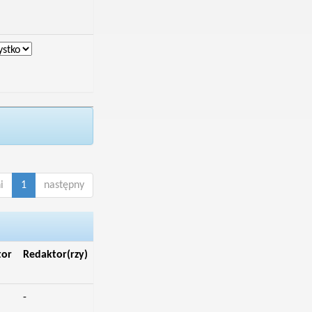
i
1
następny
tor
Redaktor(rzy)
-