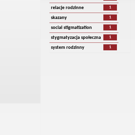
1
relacje rodzinne
1
skazany
1
social stigmatization
1
stygmatyzacja społeczna
1
system rodzinny