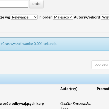
cje wg
In order
Autorzy/rekord
1 (Czas wyszukiwania: 0.001 sekund).
poprzedn
Autor(rzy)
Promo
nie osób odbywających karę
Chańko-Kraszewska,
-