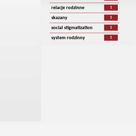
1
relacje rodzinne
1
skazany
1
social stigmatization
1
system rodzinny