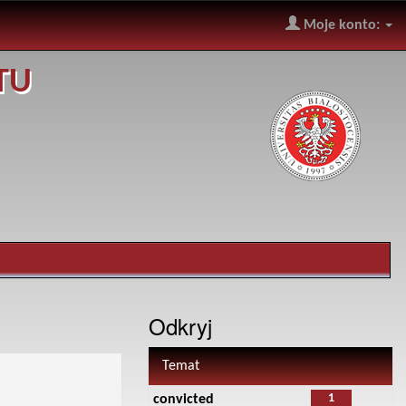
Moje konto:
TU
Odkryj
Temat
1
convicted