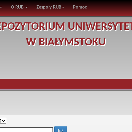
O RUB
Zespoły RUB
Pomoc
EPOZYTORIUM UNIWERSYTE
W BIAŁYMSTOKU