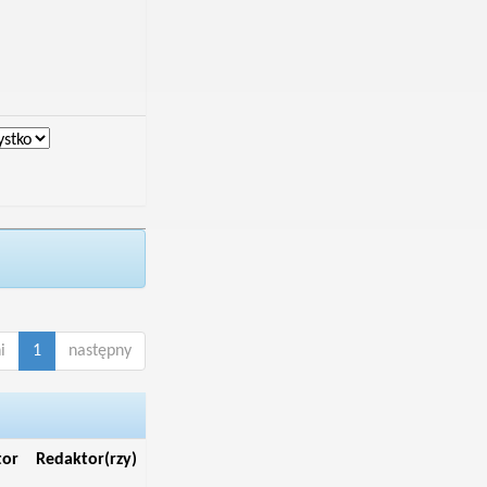
i
1
następny
tor
Redaktor(rzy)