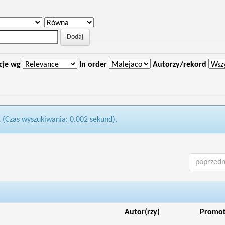
cje wg
In order
Autorzy/rekord
1 (Czas wyszukiwania: 0.002 sekund).
poprzedn
Autor(rzy)
Promo