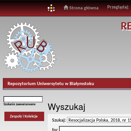
Przeglądaj:
Strona główna
Skip
R
navigation
Repozytorium Uniwersytetu w Białymstoku
Wyszukaj
Szukanie zaawansowane
Zespoły i Kolekcje
Szukaj:
for