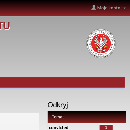
Moje konto:
TU
Odkryj
Temat
1
convicted