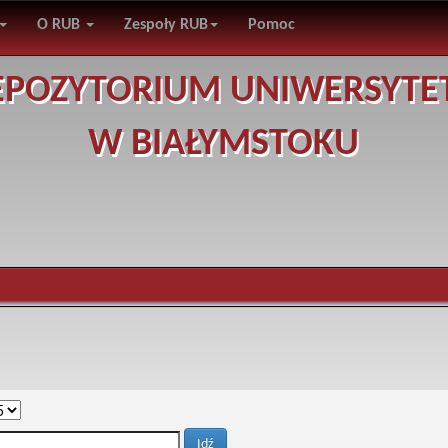
O RUB
Zespoły RUB
Pomoc
EPOZYTORIUM UNIWERSYTE
W BIAŁYMSTOKU