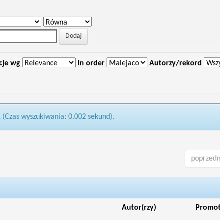
cje wg
In order
Autorzy/rekord
1 (Czas wyszukiwania: 0.002 sekund).
poprzedn
Autor(rzy)
Promo