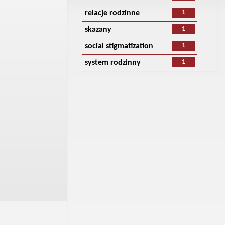
1
relacje rodzinne
1
skazany
1
social stigmatization
1
system rodzinny