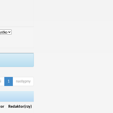
i
1
następny
tor
Redaktor(rzy)