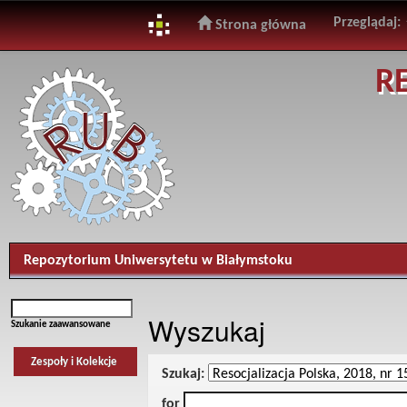
Przeglądaj:
Strona główna
Skip
R
navigation
Repozytorium Uniwersytetu w Białymstoku
Wyszukaj
Szukanie zaawansowane
Zespoły i Kolekcje
Szukaj:
for