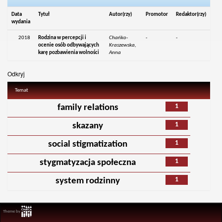
Data
Tytuł
Autor(rzy)
Promotor
Redaktor(rzy)
wydania
2018
Rodzina w percepcji i
Chańko-
-
-
ocenie osób odbywających
Kraszewska,
karę pozbawienia wolności
Anna
Odkryj
Temat
1
family relations
1
skazany
1
social stigmatization
1
stygmatyzacja społeczna
1
system rodzinny
Theme by