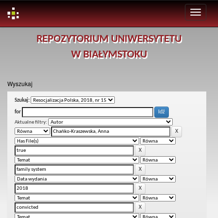
Skip
REPOZYTORIUM UNIWERSYTETU
navigation
W BIAŁYMSTOKU
Wyszukaj
Szukaj:
for
Aktualne filtry: