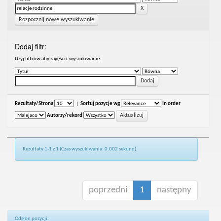
Rozpocznij nowe wyszukiwanie
Dodaj filtr:
Uzyj filtrów aby zagęścić wyszukiwanie.
Rezultaty/Strona
|
Sortuj pozycje wg
In order
Autorzy/rekord
Rezultaty 1-1 z 1 (Czas wyszukiwania: 0.002 sekund).
poprzedni
1
następny
Odsłon pozycji: