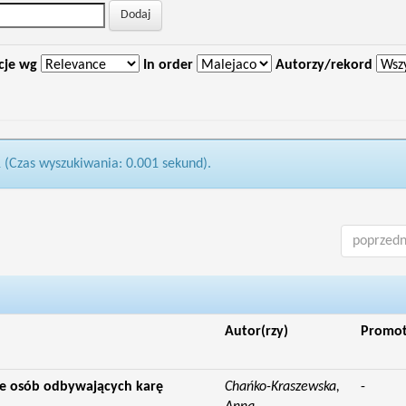
cje wg
In order
Autorzy/rekord
1 (Czas wyszukiwania: 0.001 sekund).
poprzedn
Autor(rzy)
Promo
nie osób odbywających karę
Chańko-Kraszewska,
-