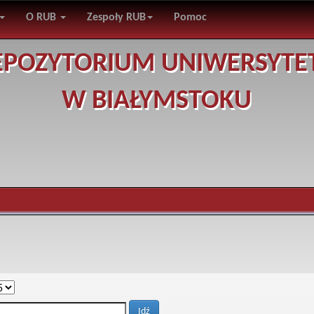
O RUB
Zespoły RUB
Pomoc
EPOZYTORIUM UNIWERSYTE
W BIAŁYMSTOKU