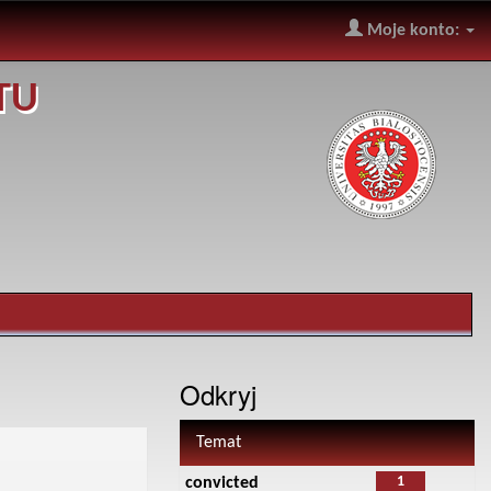
Moje konto:
TU
Odkryj
Temat
1
convicted