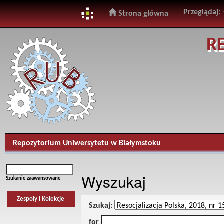
Przeglądaj:
Strona główna
Skip
R
navigation
Repozytorium Uniwersytetu w Białymstoku
Wyszukaj
Szukanie zaawansowane
Zespoły i Kolekcje
Szukaj:
for