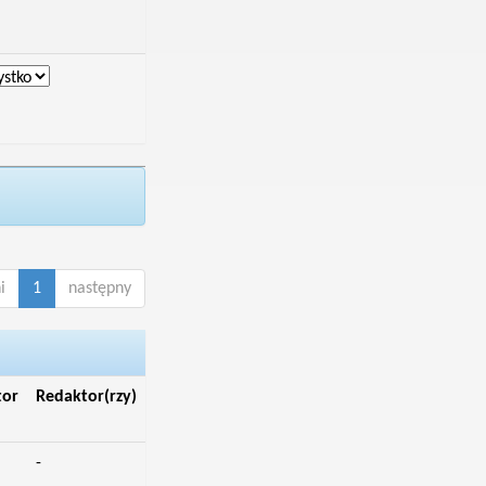
i
1
następny
tor
Redaktor(rzy)
-