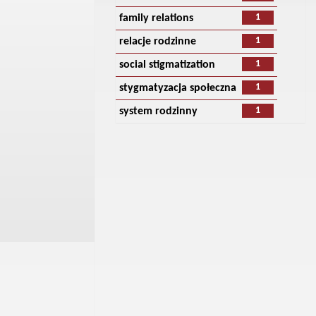
1
family relations
1
relacje rodzinne
1
social stigmatization
1
stygmatyzacja społeczna
1
system rodzinny