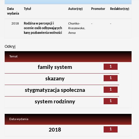
Data
Tytuł
Autor(rzy)
Promotor
Redaktor(rzy)
wydania
2018
Rodzina w percepcji i
Chańko-
-
-
ocenie osób odbywających
Kraszewska,
karę pozbawienia wolności
Anna
Odkryj
Temat
1
family system
1
skazany
1
stygmatyzacja społeczna
1
system rodzinny
Data wydania
1
2018