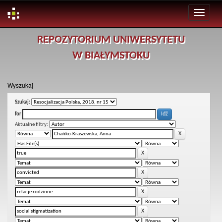
Skip
REPOZYTORIUM UNIWERSYTETU
navigation
W BIAŁYMSTOKU
Wyszukaj
Szukaj:
for
Aktualne filtry: