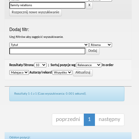
Rozpocznij nowe wyszukiwanie
Dodaj filtr:
Uzyj filtrów aby zagęścić wyszukiwanie.
Rezultaty/Strona
|
Sortuj pozycje wg
In order
Autorzy/rekord
Rezultaty 1-1 z 1 (Czas wyszukiwania: 0.001 sekund).
poprzedni
1
następny
Odsłon pozycji: