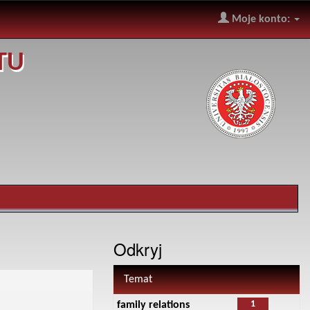
Moje konto:
TU
Odkryj
Temat
1
family relations