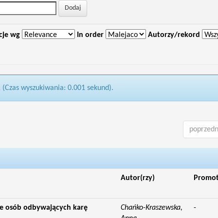
cje wg
In order
Autorzy/rekord
1 (Czas wyszukiwania: 0.001 sekund).
poprzedn
Autor(rzy)
Promo
nie osób odbywających karę
Chańko-Kraszewska,
-