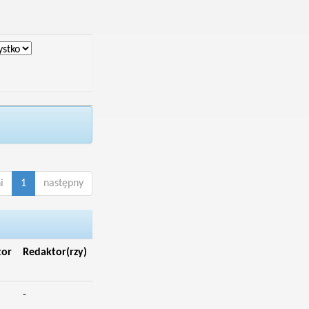
i
1
następny
tor
Redaktor(rzy)
-