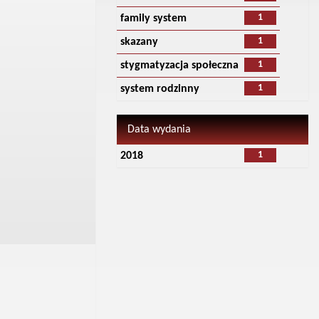
1
family system
1
skazany
1
stygmatyzacja społeczna
1
system rodzinny
Data wydania
1
2018