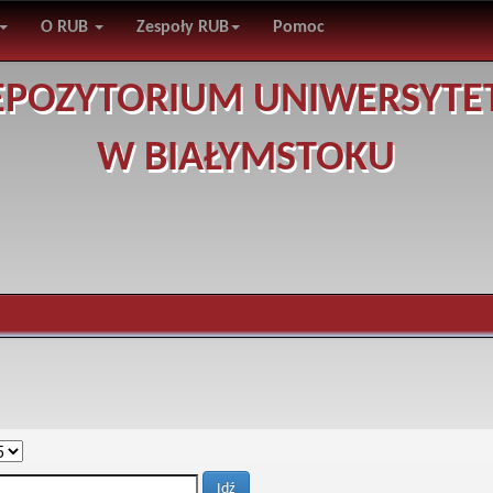
O RUB
Zespoły RUB
Pomoc
EPOZYTORIUM UNIWERSYTE
W BIAŁYMSTOKU