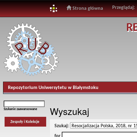
Przeglądaj:
Strona główna
Skip
R
navigation
Repozytorium Uniwersytetu w Białymstoku
Wyszukaj
Szukanie zaawansowane
Zespoły i Kolekcje
Szukaj:
for