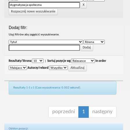
Rozpocznij nowe wyszukiwanie
Dodaj filtr:
Uzyj filtrów aby zagęścić wyszukiwanie.
Rezultaty/Strona
|
Sortuj pozycje wg
In order
Autorzy/rekord
Rezultaty 1-1 z 1 (Czas wyszukiwania: 0.002 sekund).
poprzedni
1
następny
Odsłon pozycji: