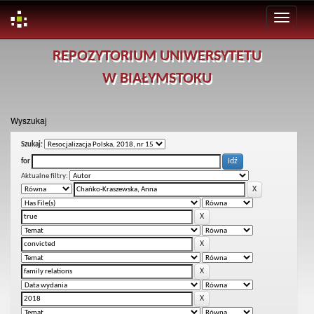
Skip
REPOZYTORIUM UNIWERSYTETU
navigation
W BIAŁYMSTOKU
Wyszukaj
Szukaj:
for
Aktualne filtry: