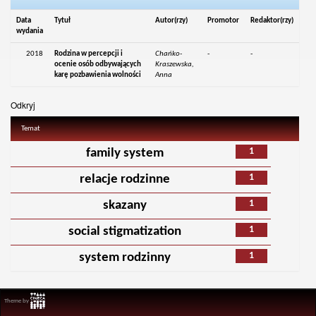
Data
Tytuł
Autor(rzy)
Promotor
Redaktor(rzy)
wydania
2018
Rodzina w percepcji i
Chańko-
-
-
ocenie osób odbywających
Kraszewska,
karę pozbawienia wolności
Anna
Odkryj
Temat
1
family system
1
relacje rodzinne
1
skazany
1
social stigmatization
1
system rodzinny
Theme by