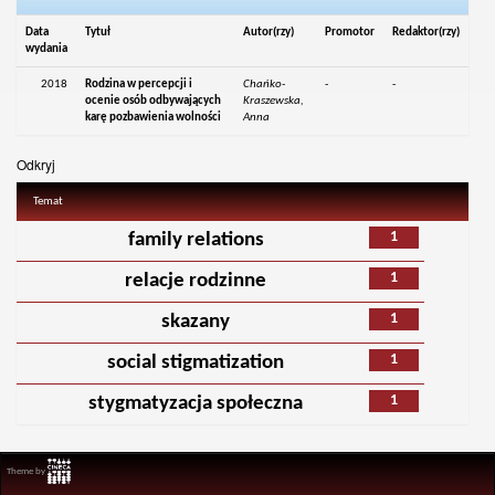
Data
Tytuł
Autor(rzy)
Promotor
Redaktor(rzy)
wydania
2018
Rodzina w percepcji i
Chańko-
-
-
ocenie osób odbywających
Kraszewska,
karę pozbawienia wolności
Anna
Odkryj
Temat
1
family relations
1
relacje rodzinne
1
skazany
1
social stigmatization
1
stygmatyzacja społeczna
Theme by