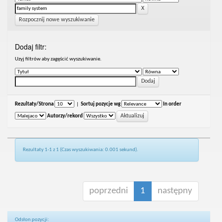
Rozpocznij nowe wyszukiwanie
Dodaj filtr:
Uzyj filtrów aby zagęścić wyszukiwanie.
Rezultaty/Strona
|
Sortuj pozycje wg
In order
Autorzy/rekord
Rezultaty 1-1 z 1 (Czas wyszukiwania: 0.001 sekund).
poprzedni
1
następny
Odsłon pozycji: