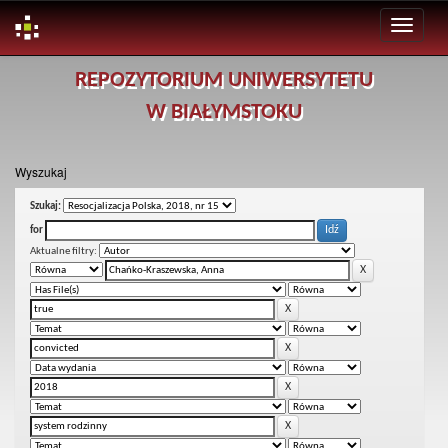
Skip
REPOZYTORIUM UNIWERSYTETU
navigation
W BIAŁYMSTOKU
Wyszukaj
Szukaj:
for
Aktualne filtry: