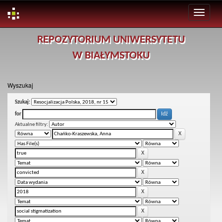
Skip
REPOZYTORIUM UNIWERSYTETU
navigation
W BIAŁYMSTOKU
Wyszukaj
Szukaj:
for
Aktualne filtry: