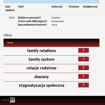
Data
Tytuł
Autor(rzy)
Promotor
Redaktor(rzy)
wydania
2018
Rodzina w percepcji i
Chańko-
-
-
ocenie osób odbywających
Kraszewska,
karę pozbawienia wolności
Anna
Odkryj
Temat
1
family relations
1
family system
1
relacje rodzinne
1
skazany
1
stygmatyzacja społeczna
Theme by