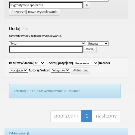
Rozpocznij nowe wyszukiwanie
Dodaj filtr:
Uzyj filtrów aby zagęścić wyszukiwanie.
Rezultaty/Strona
|
Sortuj pozycje wg
In order
Autorzy/rekord
Rezultaty 1-1 z 1 (Czas wyszukiwania: 0.0 sekund).
poprzedni
1
następny
Odsłon pozycji: