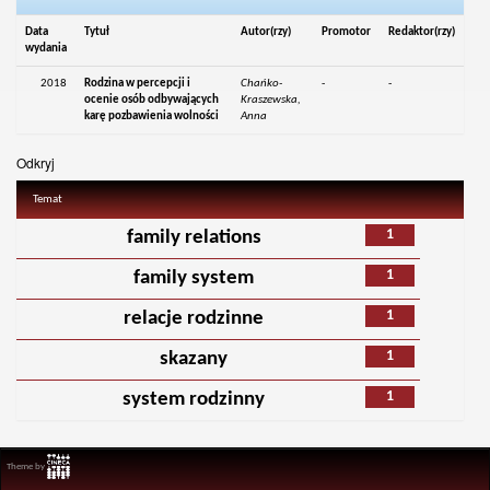
Data
Tytuł
Autor(rzy)
Promotor
Redaktor(rzy)
wydania
2018
Rodzina w percepcji i
Chańko-
-
-
ocenie osób odbywających
Kraszewska,
karę pozbawienia wolności
Anna
Odkryj
Temat
1
family relations
1
family system
1
relacje rodzinne
1
skazany
1
system rodzinny
Theme by