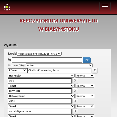
Skip
REPOZYTORIUM UNIWERSYTETU
navigation
W BIAŁYMSTOKU
Wyszukaj
Szukaj:
for
Aktualne filtry: