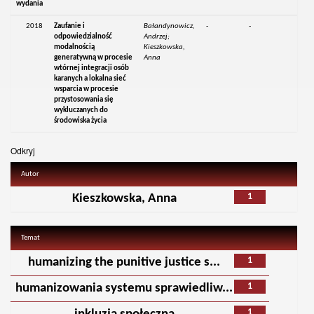
wydania
2018
Zaufanie i
Bałandynowicz,
-
-
odpowiedzialność
Andrzej;
modalnością
Kieszkowska,
generatywną w procesie
Anna
wtórnej integracji osób
karanych a lokalna sieć
wsparcia w procesie
przystosowania się
wykluczanych do
środowiska życia
Odkryj
Autor
1
Kieszkowska, Anna
Temat
1
humanizing the punitive justice s...
1
humanizowania systemu sprawiedliw...
1