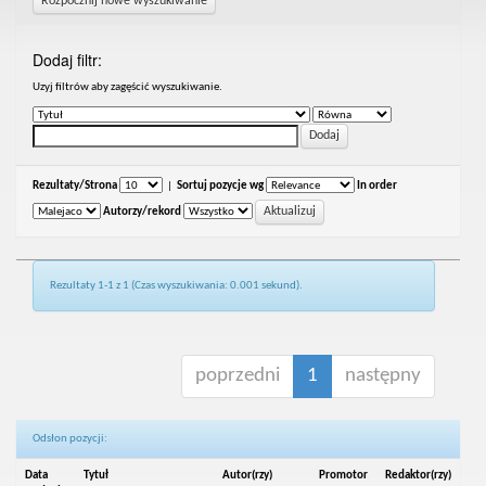
Rozpocznij nowe wyszukiwanie
Dodaj filtr:
Uzyj filtrów aby zagęścić wyszukiwanie.
Rezultaty/Strona
|
Sortuj pozycje wg
In order
Autorzy/rekord
Rezultaty 1-1 z 1 (Czas wyszukiwania: 0.001 sekund).
poprzedni
1
następny
Odsłon pozycji:
Data
Tytuł
Autor(rzy)
Promotor
Redaktor(rzy)