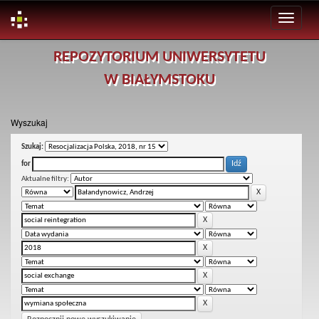
Skip
REPOZYTORIUM UNIWERSYTETU
navigation
W BIAŁYMSTOKU
Wyszukaj
Szukaj:
for
Aktualne filtry: