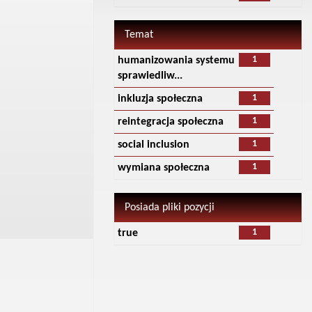
Temat
1
humanizowania systemu
sprawiedliw...
1
inkluzja społeczna
1
reintegracja społeczna
1
social inclusion
1
wymiana społeczna
Posiada pliki pozycji
1
true