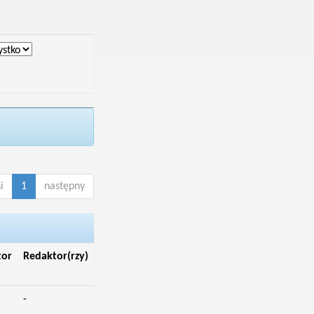
i
1
następny
tor
Redaktor(rzy)
-