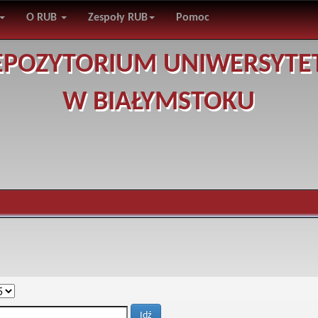
O RUB
Zespoły RUB
Pomoc
EPOZYTORIUM UNIWERSYTE
W BIAŁYMSTOKU