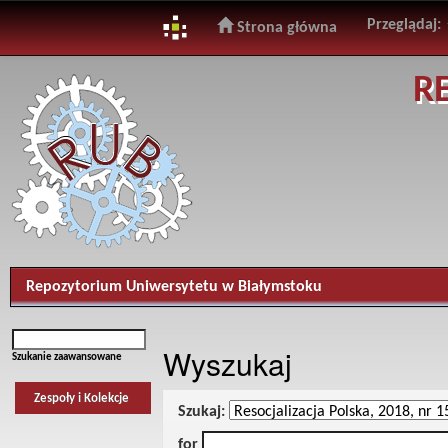
Przeglądaj:
Strona główna
Skip
R
navigation
Repozytorium Uniwersytetu w Białymstoku
Wyszukaj
Szukanie zaawansowane
Zespoły i Kolekcje
Szukaj:
for