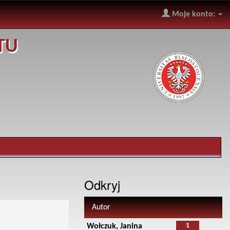
Moje konto:
TU
Odkryj
Autor
1
Wołczuk, Janina