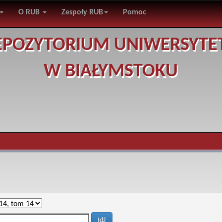
O RUB
Zespoły RUB
Pomoc
EPOZYTORIUM UNIWERSYTE
W BIAŁYMSTOKU