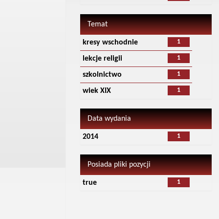
Temat
1
kresy wschodnie
1
lekcje religii
1
szkolnictwo
1
wiek XIX
Data wydania
1
2014
Posiada pliki pozycji
1
true