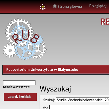
Przeglądaj:
Strona główna
Skip
R
navigation
Repozytorium Uniwersytetu w Białymstoku
Wyszukaj
Szukanie zaawansowane
Zespoły i Kolekcje
Szukaj:
for