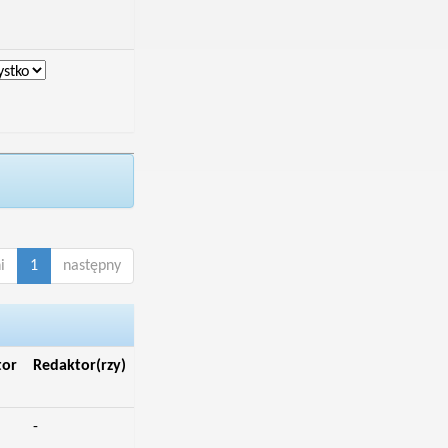
i
1
następny
tor
Redaktor(rzy)
-