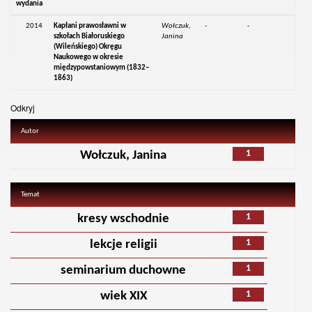
wydania
2014
Kapłani prawosławni w
Wołczuk,
-
-
szkołach Białoruskiego
Janina
(Wileńskiego) Okręgu
Naukowego w okresie
międzypowstaniowym (1832–
1863)
Odkryj
Autor
1
Wołczuk, Janina
Temat
1
kresy wschodnie
1
lekcje religii
1
seminarium duchowne
1
wiek XIX