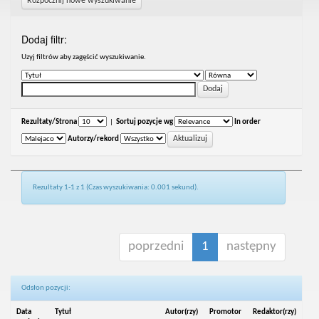
Rozpocznij nowe wyszukiwanie
Dodaj filtr:
Uzyj filtrów aby zagęścić wyszukiwanie.
Rezultaty/Strona
|
Sortuj pozycje wg
In order
Autorzy/rekord
Rezultaty 1-1 z 1 (Czas wyszukiwania: 0.001 sekund).
poprzedni
1
następny
Odsłon pozycji:
Data
Tytuł
Autor(rzy)
Promotor
Redaktor(rzy)