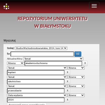
Skip
REPOZYTORIUM UNIWERSYTETU
navigation
W BIAŁYMSTOKU
Wyszukaj
Szukaj:
for
Aktualne filtry: