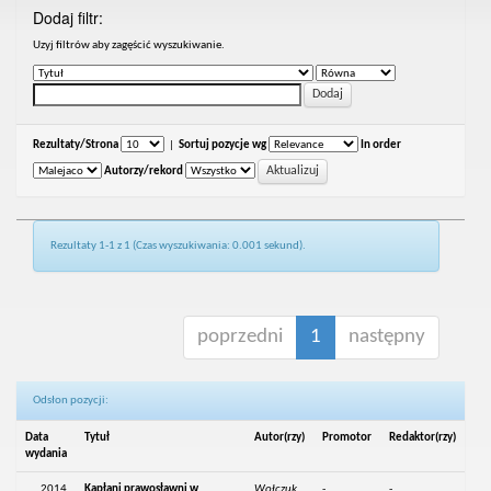
Dodaj filtr:
Uzyj filtrów aby zagęścić wyszukiwanie.
Rezultaty/Strona
|
Sortuj pozycje wg
In order
Autorzy/rekord
Rezultaty 1-1 z 1 (Czas wyszukiwania: 0.001 sekund).
poprzedni
1
następny
Odsłon pozycji:
Data
Tytuł
Autor(rzy)
Promotor
Redaktor(rzy)
wydania
2014
Kapłani prawosławni w
Wołczuk,
-
-