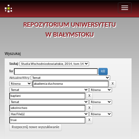
Skip
REPOZYTORIUM UNIWERSYTETU
navigation
W BIAŁYMSTOKU
Wyszukaj
Szukaj:
for
Aktualne filtry:
Rozpocznij nowe wyszukiwanie