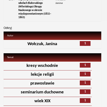
szkołach Białoruskiego
Janina
(Wileńskiego) Okręgu
Naukowego w okresie
międzypowstaniowym (1832–
1863)
Odkryj
Autor
1
Wołczuk, Janina
Temat
1
kresy wschodnie
1
lekcje religii
1
prawosławie
1
seminarium duchowne
1
wiek XIX