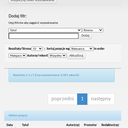
Rozpocznij nowe wyszukiwanie
Dodaj filtr:
Uzyj filtrów aby zagęścić wyszukiwanie.
Rezultaty/Strona
|
Sortuj pozycje wg
In order
Autorzy/rekord
Rezultaty 1-1 z 1 (Czas wyszukiwania: 0.001 sekund).
poprzedni
1
następny
Odsłon pozycji:
Data
Tytuł
Autor(rzy)
Promotor
Redaktor(rzy)