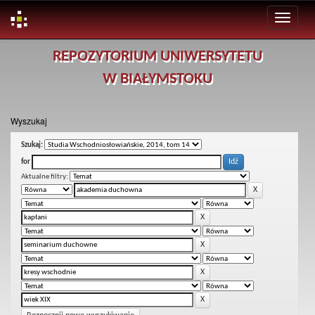
Skip
REPOZYTORIUM UNIWERSYTETU
navigation
W BIAŁYMSTOKU
Wyszukaj
Szukaj:
for
Aktualne filtry: