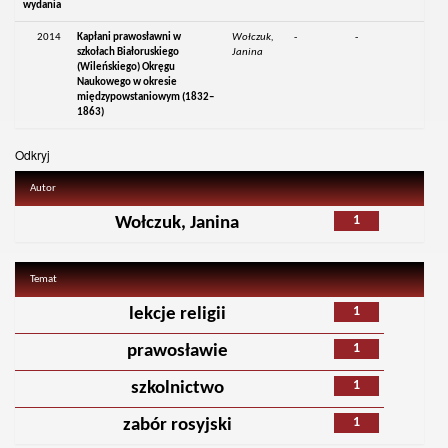
wydania
2014
Kapłani prawosławni w
Wołczuk,
-
-
szkołach Białoruskiego
Janina
(Wileńskiego) Okręgu
Naukowego w okresie
międzypowstaniowym (1832–
1863)
Odkryj
Autor
1
Wołczuk, Janina
Temat
1
lekcje religii
1
prawosławie
1
szkolnictwo
1
zabór rosyjski