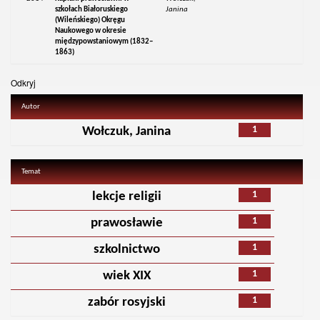
szkołach Białoruskiego
Janina
(Wileńskiego) Okręgu
Naukowego w okresie
międzypowstaniowym (1832–
1863)
Odkryj
Autor
1
Wołczuk, Janina
Temat
1
lekcje religii
1
prawosławie
1
szkolnictwo
1
wiek XIX
1
zabór rosyjski