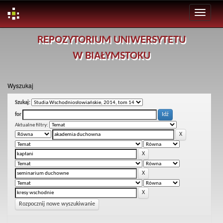
Skip
REPOZYTORIUM UNIWERSYTETU
navigation
W BIAŁYMSTOKU
Wyszukaj
Szukaj:
for
Aktualne filtry:
Rozpocznij nowe wyszukiwanie