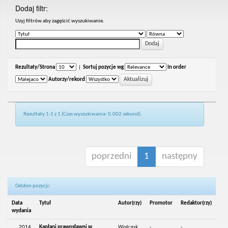
Dodaj filtr:
Uzyj filtrów aby zagęścić wyszukiwanie.
Rezultaty/Strona
|
Sortuj pozycje wg
In order
Autorzy/rekord
Rezultaty 1-1 z 1 (Czas wyszukiwania: 0.002 sekund).
poprzedni
1
następny
Odsłon pozycji:
Data
Tytuł
Autor(rzy)
Promotor
Redaktor(rzy)
wydania
2014
Kapłani prawosławni w
Wołczuk,
-
-