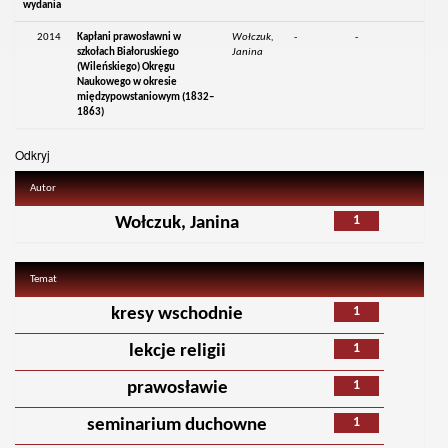
wydania
2014
Kapłani prawosławni w
Wołczuk,
-
-
szkołach Białoruskiego
Janina
(Wileńskiego) Okręgu
Naukowego w okresie
międzypowstaniowym (1832–
1863)
Odkryj
Autor
1
Wołczuk, Janina
Temat
1
kresy wschodnie
1
lekcje religii
1
prawosławie
1
seminarium duchowne