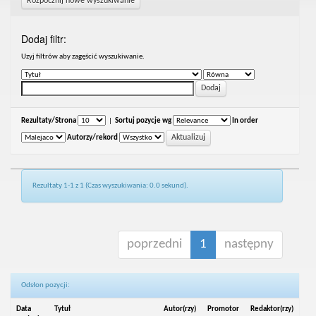
Rozpocznij nowe wyszukiwanie
Dodaj filtr:
Uzyj filtrów aby zagęścić wyszukiwanie.
Rezultaty/Strona
|
Sortuj pozycje wg
In order
Autorzy/rekord
Rezultaty 1-1 z 1 (Czas wyszukiwania: 0.0 sekund).
poprzedni
1
następny
Odsłon pozycji:
Data
Tytuł
Autor(rzy)
Promotor
Redaktor(rzy)