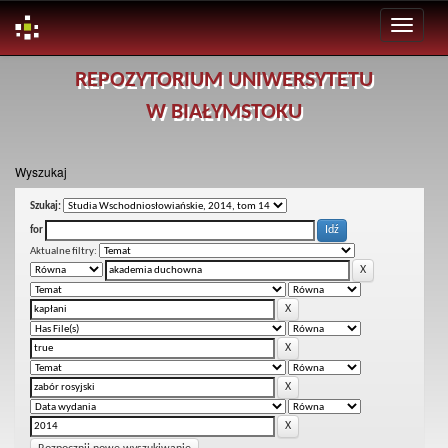
Skip
REPOZYTORIUM UNIWERSYTETU
navigation
W BIAŁYMSTOKU
Wyszukaj
Szukaj:
for
Aktualne filtry: