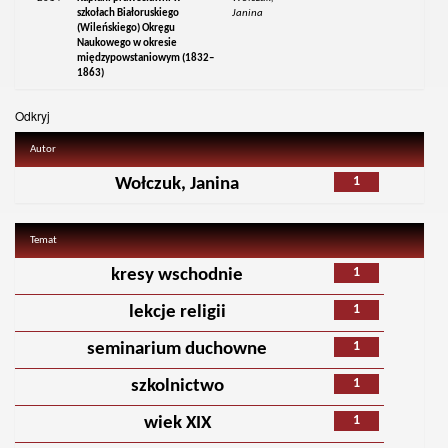
szkołach Białoruskiego
Janina
(Wileńskiego) Okręgu
Naukowego w okresie
międzypowstaniowym (1832–
1863)
Odkryj
Autor
1
Wołczuk, Janina
Temat
1
kresy wschodnie
1
lekcje religii
1
seminarium duchowne
1
szkolnictwo
1
wiek XIX