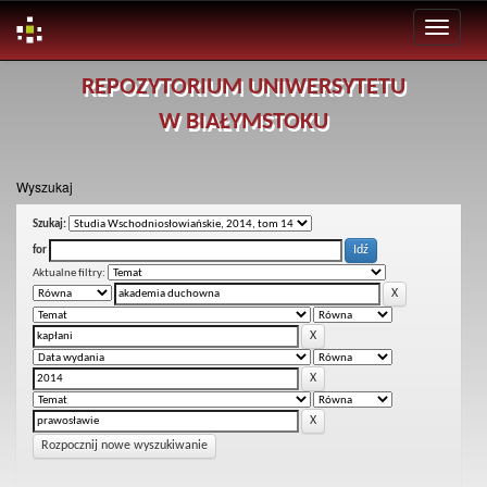
Skip
REPOZYTORIUM UNIWERSYTETU
navigation
W BIAŁYMSTOKU
Wyszukaj
Szukaj:
for
Aktualne filtry:
Rozpocznij nowe wyszukiwanie