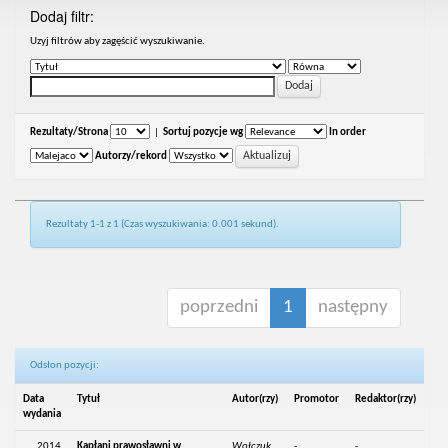
Dodaj filtr:
Uzyj filtrów aby zagęścić wyszukiwanie.
Rezultaty/Strona
|
Sortuj pozycje wg
In order
Autorzy/rekord
Rezultaty 1-1 z 1 (Czas wyszukiwania: 0.001 sekund).
poprzedni
1
następny
Odsłon pozycji:
Data
Tytuł
Autor(rzy)
Promotor
Redaktor(rzy)
wydania
2014
Kapłani prawosławni w
Wołczuk,
-
-